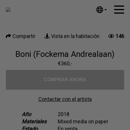
Tumblr
Mail
English
Inicio
Nederlands
Compartir
Vista en la habitación
146
Español
Obras de arte
Português
Noticias
Boni (Fockema Andrealaan)
汉语/中文
العربية
€360,-
Sobre mí
Русский
Contacto
日本語
COMPRAR AHORA
Deutsch
Français
Contactar con el artista
Italiano
Polski
Año
2018
Materiales
Mixed media on paper
Ελληνικά
Estado
En venta
Svenska