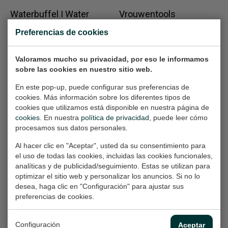
Waterbuffel I Water
Vrouwentools
buffelo
(Tostimaker)
Preferencias de cookies
Work on paper, 40x30 cm
Work on paper, 32x24 cm
(w/h)
(w/h)
Valoramos mucho su privacidad, por eso le informamos
€210,-
€165,-
sobre las cookies en nuestro sitio web.
En este pop-up, puede configurar sus preferencias de
cookies. Más información sobre los diferentes tipos de
Wildvanger (2)
Bovenhuis 2 | Week
cookies que utilizamos está disponible en nuestra página de
Work on paper, 50x70 cm
1
cookies
. En nuestra
política de privacidad
, puede leer cómo
(w/h)
Work on paper, 50x70 cm
procesamos sus datos personales.
(w/h)
€360,-
Al hacer clic en "Aceptar", usted da su consentimiento para
€360,-
el uso de todas las cookies, incluidas las cookies funcionales,
analíticas y de publicidad/seguimiento. Estas se utilizan para
optimizar el sitio web y personalizar los anuncios. Si no lo
The Big Easy
Voor Jullie
desea, haga clic en "Configuración" para ajustar sus
Painting, 130x100x2 cm
preferencias de cookies.
(Hobbemastraat)
(w/h/d)
Work on paper, 65x50 cm
(w/h)
€2.760,-
Configuración
Aceptar