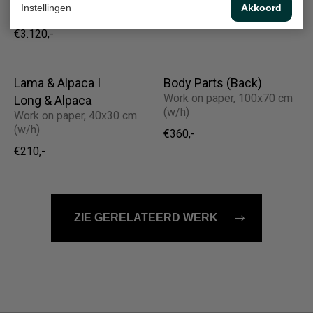
Instellingen
Akkoord
(w/h/d)
Verkocht
€3.120,-
Lama & Alpaca I
Body Parts (Back)
Work on paper, 100x70 cm
Long & Alpaca
(w/h)
Work on paper, 40x30 cm
(w/h)
€360,-
€210,-
ZIE GERELATEERD WERK