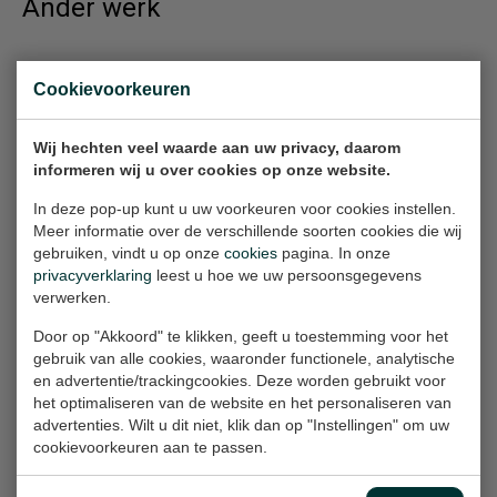
Ander werk
Meha
Alphabet Drawing
Cookievoorkeuren
Painting, 120x90x2 cm
(A)
(w/h/d)
Work on paper, 100x70 cm
(w/h)
Wij hechten veel waarde aan uw privacy, daarom
Verkocht
informeren wij u over cookies op onze website.
€360,-
In deze pop-up kunt u uw voorkeuren voor cookies instellen.
Meer informatie over de verschillende soorten cookies die wij
Knut
gebruiken, vindt u op onze
cookies
Campus (Prins
pagina. In onze
privacyverklaring
leest u hoe we uw persoonsgegevens
Painting, 120x90x2 cm
Hendriklaan)
verwerken.
(w/h/d)
Work on paper, 65x50 cm
(w/h)
Verkocht
Door op "Akkoord" te klikken, geeft u toestemming voor het
gebruik van alle cookies, waaronder functionele, analytische
€360,-
en advertentie/trackingcookies. Deze worden gebruikt voor
het optimaliseren van de website en het personaliseren van
advertenties. Wilt u dit niet, klik dan op "Instellingen" om uw
Koersk - 141 (part 2
Meha
cookievoorkeuren aan te passen.
Work on paper, 70x50 cm
of 2)
(w/h)
Painting, 110x150x2 cm