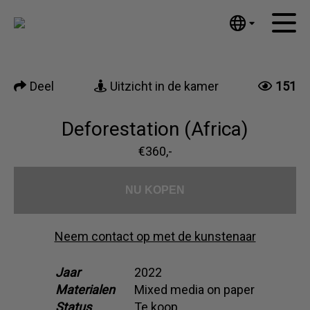
Tumblr
Mail
English
Home
Nederlands
Deel
Uitzicht in de kamer
151
Español
Kunstwerken
Português
Nieuws
Deforestation (Africa)
汉语/中文
العربية
€360,-
Over mij
Русский
Contact
日本語
NU KOPEN
Deutsch
Français
Neem contact op met de kunstenaar
Italiano
Polski
Jaar
2022
Materialen
Mixed media on paper
Ελληνικά
Status
Te koop
Svenska