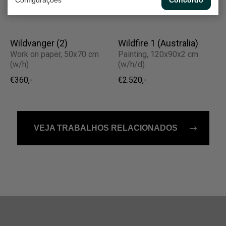
Concordo
€210,-
€2.520,-
Wildvanger (2)
Wildfire 1 (Australia)
Work on paper, 50x70 cm
Painting, 120x90x2 cm
(w/h)
(w/h/d)
€360,-
€2.520,-
VEJA TRABALHOS RELACIONADOS