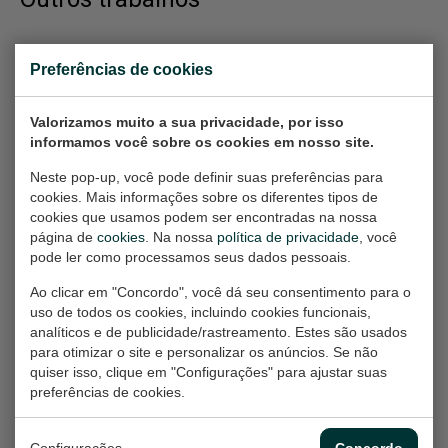
Bovenhuis 2 | Week
BAM
Preferências de cookies
Painting, 130x100x2 cm
1
(w/h/d)
Work on paper, 50x70 cm
(w/h)
Valorizamos muito a sua privacidade, por isso
€2.760,-
informamos você sobre os cookies em nosso site.
€360,-
Neste pop-up, você pode definir suas preferências para
cookies. Mais informações sobre os diferentes tipos de
cookies que usamos podem ser encontradas na nossa
Huiskat I Domestic
Paard I Horse
página de
cookies
. Na nossa
política de privacidade
, você
Work on paper, 40x30 cm
cat
pode ler como processamos seus dados pessoais.
(w/h)
Work on paper, 40x30 cm
(w/h)
Ao clicar em "Concordo", você dá seu consentimento para o
€210,-
uso de todos os cookies, incluindo cookies funcionais,
€210,-
analíticos e de publicidade/rastreamento. Estes são usados
para otimizar o site e personalizar os anúncios. Se não
quiser isso, clique em "Configurações" para ajustar suas
Gerbils
The Wall
preferências de cookies.
Work on paper, 40x30 cm
Painting, 90x120x2 cm
(w/h)
(w/h/d)
Configurações