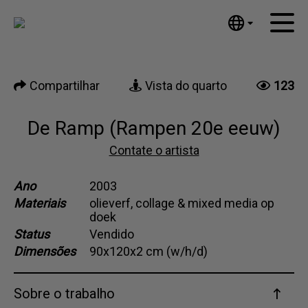
Tumblr
Mail
English
Início
Nederlands
Compartilhar
Vista do quarto
123
Español
Obras de arte
Português
Notícias
De Ramp (Rampen 20e eeuw)
汉语/中文
العربية
Contate o artista
Sobre mim
Русский
Contato
Ano
2003
日本語
Materiais
olieverf, collage & mixed media op
Deutsch
doek
Français
Status
Vendido
Italiano
Dimensões
90x120x2 cm (w/h/d)
Polski
Ελληνικά
Sobre o trabalho
Svenska