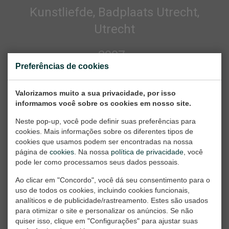
Kunstliefde, Badplaats Utrecht,
Utrecht
2007
Preferências de cookies
Centraal Museum, Oud Ontmoet
Valorizamos muito a sua privacidade, por isso
Nieuw, Utrecht
informamos você sobre os cookies em nosso site.
Neste pop-up, você pode definir suas preferências para
2006
cookies. Mais informações sobre os diferentes tipos de
cookies que usamos podem ser encontradas na nossa
Stadsgalerie, Gouda
página de
cookies
. Na nossa
política de privacidade
, você
pode ler como processamos seus dados pessoais.
2005
Ao clicar em "Concordo", você dá seu consentimento para o
uso de todos os cookies, incluindo cookies funcionais,
Lokaal 4, What's Cooking Today,
analíticos e de publicidade/rastreamento. Estes são usados
para otimizar o site e personalizar os anúncios. Se não
Amersfoort
quiser isso, clique em "Configurações" para ajustar suas