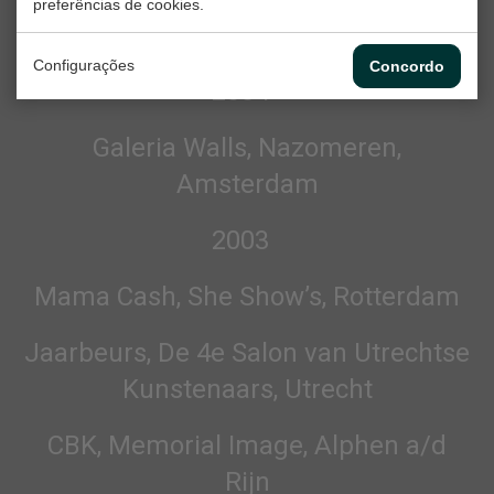
preferências de cookies.
Kunstliefde, Nieuwe Liefde, Utrecht
Configurações
Concordo
2004
Galeria Walls, Nazomeren,
Amsterdam
2003
Mama Cash, She Show’s, Rotterdam
Jaarbeurs, De 4e Salon van Utrechtse
Kunstenaars, Utrecht
CBK, Memorial Image, Alphen a/d
Rijn