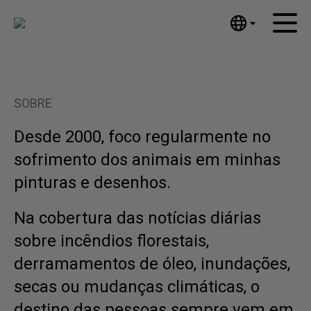
English
Início
Nederlands
Español
Obras de arte
SOBRE
Português
Notícias
汉语/中文
Desde 2000, foco regularmente no
العربية
Sobre mim
sofrimento dos animais em minhas
Русский
pinturas e desenhos.
Contato
日本語
Deutsch
Na cobertura das notícias diárias
Français
sobre incêndios florestais,
Italiano
derramamentos de óleo, inundações,
Polski
secas ou mudanças climáticas, o
Ελληνικά
destino das pessoas sempre vem em
Svenska